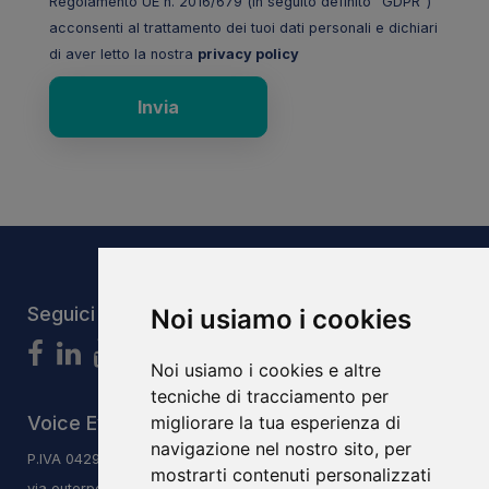
Regolamento UE n. 2016/679 (in seguito definito “GDPR”)
acconsenti al trattamento dei tuoi dati personali e dichiari
di aver letto la nostra
privacy policy
Invia
Seguici
Noi usiamo i cookies
Noi usiamo i cookies e altre
tecniche di tracciamento per
Voice Evolution System S.r.l.s
migliorare la tua esperienza di
navigazione nel nostro sito, per
P.IVA 04293240406
mostrarti contenuti personalizzati
via euterpe 3/q, 47923, Rimini, RN