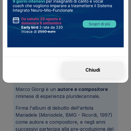
attendere qualche giorno perché venga
confermata la ricezione del tuo pagamento e il
corso venga attivato nella tua area studente
personale.
Docenti
Marco Giorgi
Chiudi
Marco Giorgi è un
autore e compositore
riminese di esperienza pluridecennale.
Firma l'album di debutto dell'artista
Mariadele (
Mariadele
, BMG - Ricordi, 1997)
come autore e compositore, e negli anni
successivi partecipa alla pre-produzione del