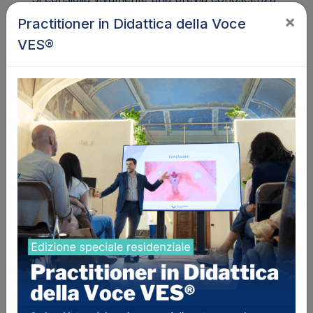
della teoria e armonia della Popular Music.
×
Practitioner in Didattica della Voce
VES®
Esami
Il corso non prevede esami.
Qualifiche
Il certificato rilasciato da Voice Evolution
Institute al termine del corso è un certificato di
partecipazione di carattere privato senza
votazione.
Pagamenti
Si accettano pagamenti tramite Bonifico
Bancario o PayPal.
Pagando con Bonifico Bancario, dovrai