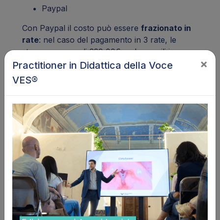
Paypal
Con Paypal il costo può essere
frazionato in
rate
: nel caso del pagamento in 3 rate, le
stesse saranno di 330,00€ cad. mensili iva
×
inclusa (per la quota earlybird); in alternativa
Practitioner in Didattica della Voce
Paypal permette il pagamento anche in 6, 12
VES®
o 24 rate
(cliccando prima di tutto il pulsante
PAGA CON PAYPAL e poi scegliendo l'opzione
preferita).
Anche tramite bonifico bancario è possibile
frazionare...
Leggi di più
Docenti