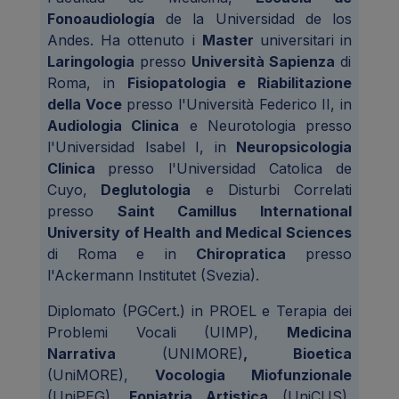
Fonoaudiología
de la Universidad de los
Andes. Ha ottenuto i
Master
universitari
in
Laringologia
presso
Università Sapienza
di
Roma, in
Fisiopatologia e Riabilitazione
della Voce
presso l'Università Federico II, in
Audiologia Clinica
e Neurotologia presso
l'Universidad Isabel I, in
Neuropsicologia
Clinica
presso l'Universidad Catolica de
Cuyo,
Deglutologia
e Disturbi Correlati
presso
Saint Camillus International
University of Health and Medical Sciences
di Roma e in
Chiropratica
presso
l'Ackermann Institutet (Svezia).
Diplomato (PGCert.) in PROEL e Terapia dei
Problemi Vocali (UIMP),
Medicina
Narrativa
(UNIMORE)
, Bioetica
(UniMORE),
Vocologia Miofunzionale
(UniPEG),
Foniatria Artistica
(UniCUS),