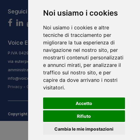
Seguici
Noi usiamo i cookies
Noi usiamo i cookies e altre
tecniche di tracciamento per
Voice Evolution System S.r.l.s
migliorare la tua esperienza di
navigazione nel nostro sito, per
P.IVA 04293240406
mostrarti contenuti personalizzati
via euterpe 3/q, 47923, Rimini, RN
e annunci mirati, per analizzare il
amministrazione@vesitalia.it
traffico sul nostro sito, e per
info@voiceevolutioninstitute.it
capire da dove arrivano i nostri
Privacy
-
Cookie Low
visitatori.
Accetto
Copyright ® 2026 Voice Evolution System S.r.l.s |
Credits
Rifiuto
Cambia le mie impostazioni