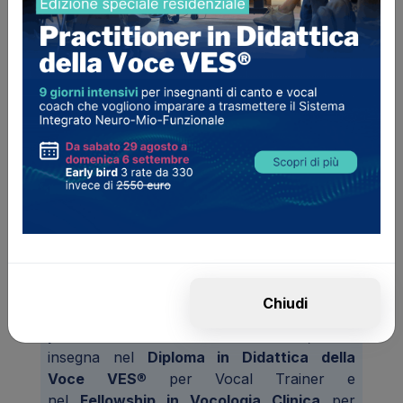
Andrea Bianchino
Andrea Bianchino è
Medico Chirurgo
,
Vocologo e
Deglutologo
, esperto in
Laringologia
, in
Fisiopatologia
e
Riabilitazione
della Voce.
Laureato in Medicina e Chirurgia con il
massimo dei voti presso l'
Università degli
Studi di Ferrara
e abilitato alla professione
medica presso la stessa università.
Fellow
presso il dipartimento di voce della West
Chiudi
London University, è
direttore e docente
presso il Voice Evolution Institute
, dove
insegna nel
Diploma in Didattica della
Voce
VES
® per Vocal Trainer e
nel
Fellowship in Vocologia Clinica
per