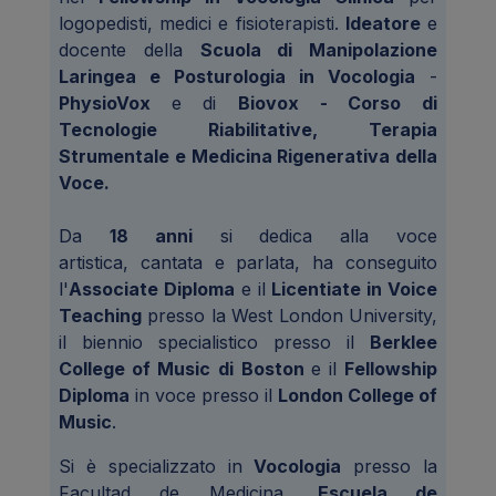
logopedisti, medici e fisioterapisti.
Ideatore
e
docente della
Scuola di Manipolazione
Laringea e Posturologia in Vocologia
-
PhysioVox
e di
Biovox - Corso di
Tecnologie Riabilitative, Terapia
Strumentale e Medicina Rigenerativa della
Voce.
Da
18 anni
si dedica alla voce
artistica, cantata e parlata, ha conseguito
l'
Associate Diploma
e il
Licentiate in Voice
Teaching
presso la West London University,
il biennio specialistico presso il
Berklee
College of Music
di Boston
e il
Fellowship
Diploma
in voce presso il
London College of
Music
.
Si è specializzato in
Vocologia
presso la
Facultad de Medicina,
Escuela de