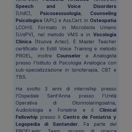
Speech and Voice Disorders
(UIdC),
Psicosessuologia
,
Counseling
Psicologico
(APL) e Ass.Cert. in
Osteopatia
LCOHS.
Formato in Microbiota Umano
(UniPV), nel metodo VMS e in
Vocologia
Clinica
(Nuova Artec). È Master Teacher
certificato in Estill Voice Training e metodo
PROEL, inoltre
Counselor
e Analogista
presso l'Istituto di Psicologia Analogica con
sub-specializzazione in Ipnoterapia, CBT e
TBS.
Ha svolto 3 anni di internship presso
l'Ospedale Sant'Anna presso l'Unità
Operativa di Otorinolaringoiatria,
Audiolologia e Foniatria e il
Clinical
Fellowhip
presso il
Centro de Foniatría y
Logopedia di Santander
. Fa parte del
PROELastic Team, gruppo di ricerca