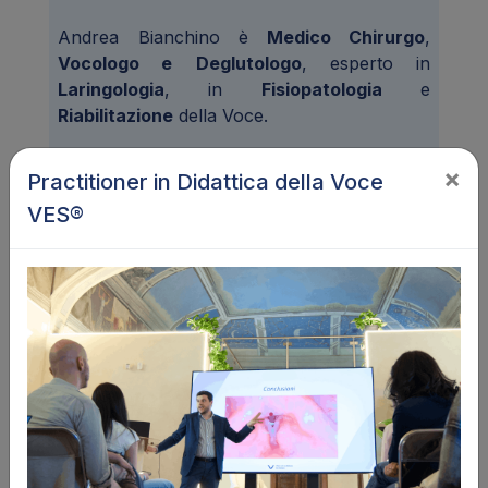
Andrea Bianchino è
Medico Chirurgo
,
Vocologo e
Deglutologo
, esperto in
Laringologia
, in
Fisiopatologia
e
Riabilitazione
della Voce.
Laureato in Medicina e Chirurgia con il
×
Practitioner in Didattica della Voce
massimo dei voti presso l'
Università degli
VES®
Studi di Ferrara
e abilitato alla professione
medica presso la stessa università.
Fellow
presso il dipartimento di voce della West
London University, è
direttore e docente
presso il Voice Evolution Institute
, dove
insegna nel
Diploma in Didattica della
Voce
VES
® per Vocal Trainer e
nel
Fellowship in Vocologia Clinica
per
logopedisti, medici e fisioterapisti.
Ideatore
e
docente della
Scuola di Manipolazione
Laringea e Posturologia in Vocologia
-