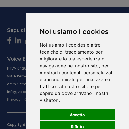
Seguici
Noi usiamo i cookies
Noi usiamo i cookies e altre
tecniche di tracciamento per
Voice Evolution System S.r.l.s
migliorare la tua esperienza di
navigazione nel nostro sito, per
P.IVA 04293240406
mostrarti contenuti personalizzati
via euterpe 3/q, 47923, Rimini, RN
e annunci mirati, per analizzare il
amministrazione@vesitalia.it
traffico sul nostro sito, e per
info@voiceevolutioninstitute.it
capire da dove arrivano i nostri
Privacy
-
Cookie Low
visitatori.
Accetto
Copyright ® 2026 Voice Evolution System S.r.l.s |
Credits
Rifiuto