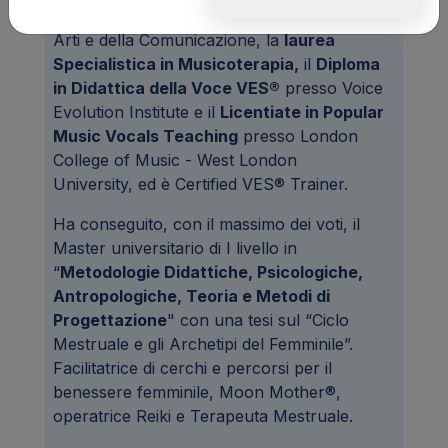
Ha conseguito la laurea alla Facoltà delle
Arti e della Comunicazione, la
laurea
Specialistica in Musicoterapia,
il
Diploma
in Didattica della Voce VES®
presso Voice
Evolution Institute e il
Licentiate in Popular
Music Vocals Teaching
presso London
College of Music - West London
University, ed è Certified VES® Trainer.
Ha conseguito, con il massimo dei voti, il
Master universitario di I livello in
“
Metodologie Didattiche, Psicologiche,
Antropologiche, Teoria e Metodi di
Progettazione
" con una tesi sul “Ciclo
Mestruale e gli Archetipi del Femminile”.
Facilitatrice di cerchi e percorsi per il
benessere femminile, Moon Mother®,
operatrice Reiki e Terapeuta Mestruale.