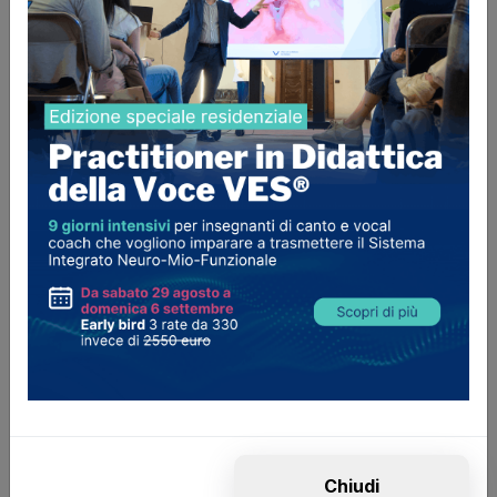
Docenti
Marianna Palillo
Holistic Vocal Coach, docente di musica,
operatrice olistica in discipline evolutive e
bioenergetiche, e
Musicoterapeuta
.
Creatrice del sistema didattico e terapeutico
HolisticVoice® Training Vocale ad
Approccio Olistico Integrato
, per
accompagnare ogni persona alla scoperta
della propria vocalità affinché possa
conoscere sé stessa e possa essere co-
creatrice della realtà che la circonda.
Chiudi