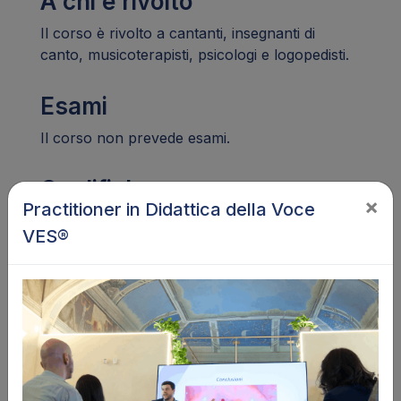
A chi è rivolto
Il corso è rivolto a cantanti, insegnanti di
canto, musicoterapisti, psicologi e logopedisti.
Esami
Il corso non prevede esami.
Qualifiche
×
Practitioner in Didattica della Voce
Al termine del corso potrai scaricare
VES®
gratuitamente il tuo certificato di
partecipazione in formato digitale. Il certificato
è di carattere privato.
Pagamenti
Iscrizioni chiuse, il corso non è frequentabile
in modalità asincrona.