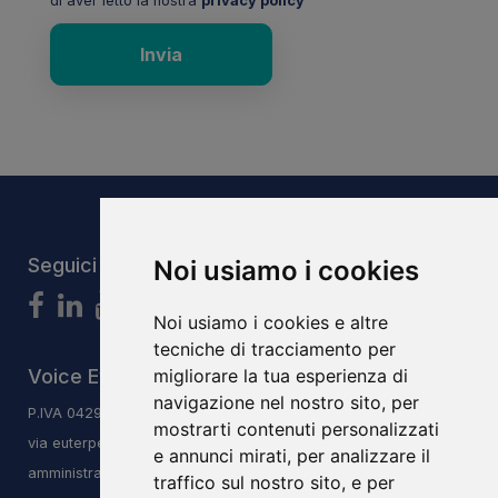
di aver letto la nostra
privacy policy
Invia
Seguici
Noi usiamo i cookies
Noi usiamo i cookies e altre
tecniche di tracciamento per
migliorare la tua esperienza di
Voice Evolution System S.r.l.s
navigazione nel nostro sito, per
P.IVA 04293240406
mostrarti contenuti personalizzati
via euterpe 3/q, 47923, Rimini, RN
e annunci mirati, per analizzare il
amministrazione@vesitalia.it
traffico sul nostro sito, e per