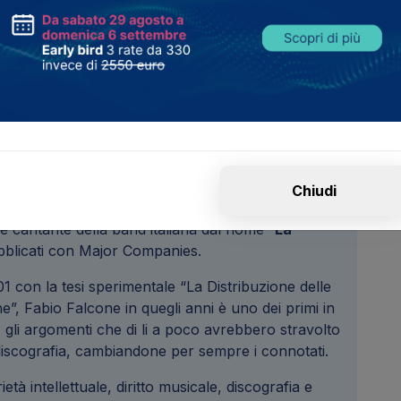
ta specializzato in
Copyright, Discografia,
Chiudi
Musica Digitale e Diritto delle nuove tecnologie
.
e cantante della band italiana dal nome “
La
pubblicati con Major Companies.
01 con la tesi sperimentale “La Distribuzione delle
he”, Fabio Falcone in quegli anni è uno dei primi in
a, gli argomenti che di li a poco avrebbero stravolto
discografia, cambiandone per sempre i connotati.
età intellettuale, diritto musicale, discografia e