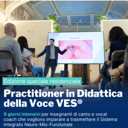
sta multipla, con una sola risposta corretta tra le
trattati dall' Avv. Falcone nelle lezioni del corso.
mpletato tutto il corso.
everai immediatamente il risultato.
ficato.
dell'esame finale, si consegue un certificato di
carta/paypal o tramite bonifico bancario.