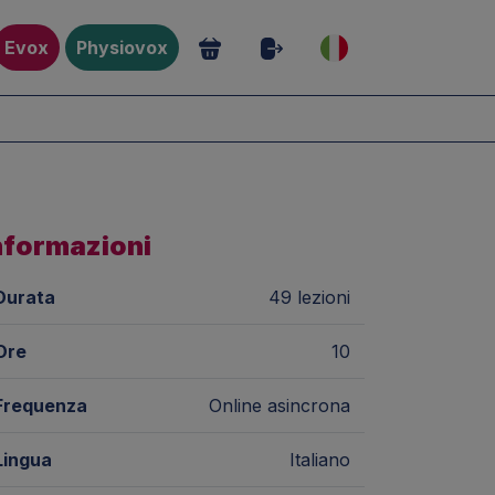
Evox
Physiovox
nformazioni
Durata
49 lezioni
Ore
10
Frequenza
Online asincrona
Lingua
Italiano