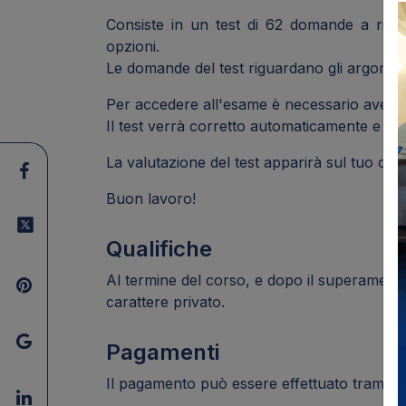
Consiste in un test di 62 domande a rispo
opzioni.
Le domande del test riguardano gli argomenti 
Per accedere all'esame è necessario aver co
Il test verrà corretto automaticamente e ric
La valutazione del test apparirà sul tuo certi
Buon lavoro!
Qualifiche
Al termine del corso, e dopo il superamento 
carattere privato.
Pagamenti
Il pagamento può essere effettuato tramite 