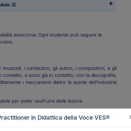
dulo 3]
dalità asincrona. Ogni studente può seguire le
orario.
usicisti, i cantautori, gli autori, i compositori, e gli
 contatto, o sono già in contatto, con la discografia,
amente i meccanismi dietro le quinte dell'industria
bile per poter usufruire delle lezioni.
Practitioner in Didattica della Voce VES®
le conoscenze acquisite.