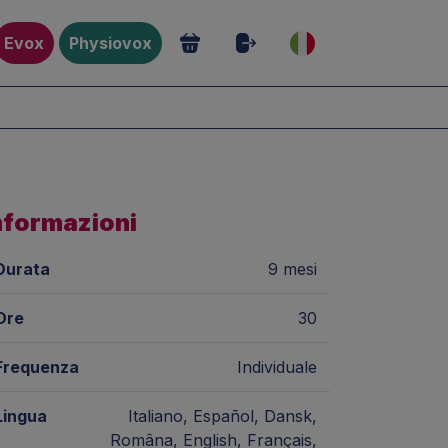
Evox
Physiovox
nformazioni
Durata
9 mesi
Ore
30
Frequenza
Individuale
Lingua
Italiano, Español, Dansk,
Româna, English, Français,