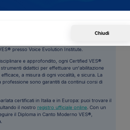
Chiudi
ta nel training vocale per la voce cantata e
 VES® presso Voice Evolution Institute.
sciplinare e approfondito, ogni Certified VES®
umenti didattici per effettuare un'abilitazione
efficace, a misura di ogni vocalità, e sicura. La
a professione sono garantiti da continui corsi di
ata certificati in Italia e in Europa: puoi trovare il
sultando il nostro
registro ufficiale online
. Con un
seguire il Diploma in Canto Moderno VES®,
.