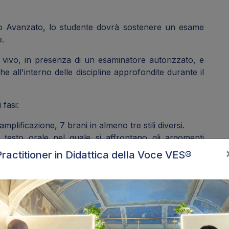
ello Avanzato, lo studente dovrà sostenere un esame
e.
 vivo, in presenza di un esaminatore autorizzato, e
he all'interno delle discipline approfondite durante il
 fasi:
amplificazione, 7 brani in almeno tre stili diversi.
n testo orale nel quale si affrontano gli argomenti
Practitioner in Didattica della Voce VES®
ne e/o l’esposizione delle discipline (A) tecnica voca...