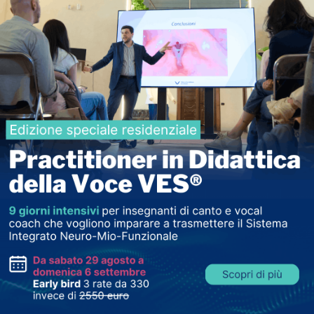
to, lo studente ottiene la relativa certificazione di
ta da Voice Evolution Institute, la quale attesta la
bilità acquisite.
ed Singer
, lo studente può accedere al livello di
ale).
(IVA inclusa).
individuali di canto svolte con il proprio Certified
utonomamente dal docente.
 sia in caso di mancato superamento sia qualora la
ntrambe le situazioni sarà necessario corrispondere