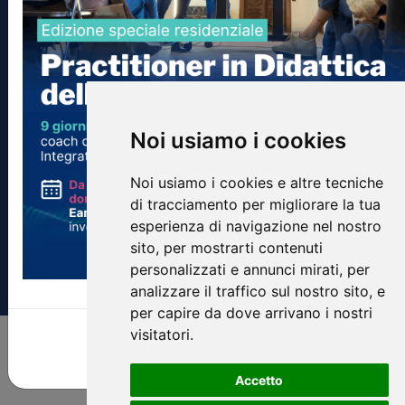
Voice Evolution System S.r.l.s
P.IVA 04293240406
Noi usiamo i cookies
via euterpe 3/q, 47923, Rimini, RN
amministrazione@vesitalia.it
Noi usiamo i cookies e altre tecniche
info@voiceevolutioninstitute.it
di tracciamento per migliorare la tua
Privacy
-
Cookie Low
esperienza di navigazione nel nostro
sito, per mostrarti contenuti
personalizzati e annunci mirati, per
analizzare il traffico sul nostro sito, e
Copyright ® 2026 Voice Evolution System S.r.l.s |
Credits
per capire da dove arrivano i nostri
visitatori.
Chiudi
Accetto