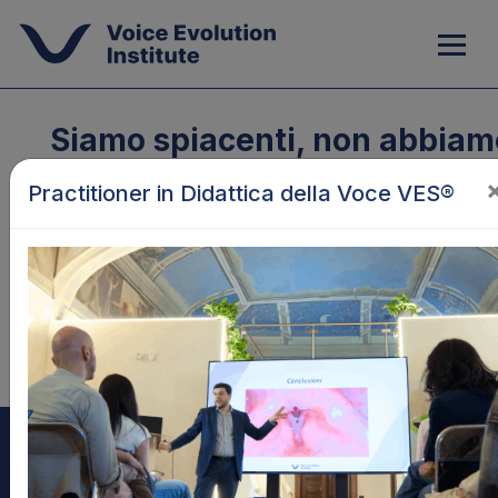
Siamo spiacenti, non abbiam
trovato nulla :(
Practitioner in Didattica della Voce VES®
Oops!! Risorsa non trovata
Torna al Blog
Torna alla Home
Seguici