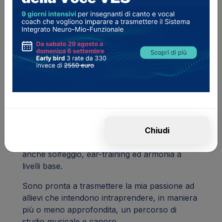
Canto Moderno, Jazz & Black Music
Curriculum
Mi racconto
Chiudi
La mia formazione mi permette di insegnare
anche solfeggio, ear-training ed armonia a
livelli base.
Sono pronta a trasmettere la mia passione ad
allievi che intendono intraprendere, in maniera
più o meno approfondita, un percorso di
studio musicale e canoro.