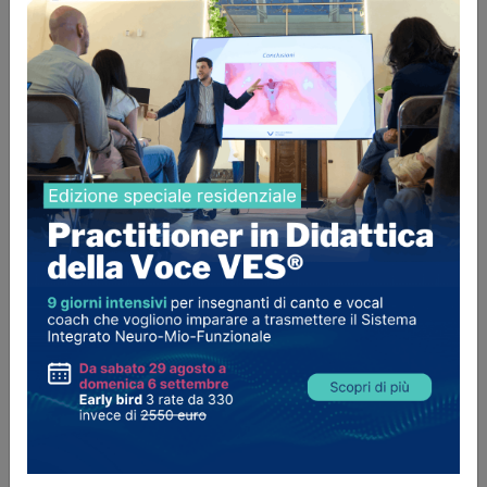
Curriculum
Mi racconto
Mi chiamo Milena e sono una performer
e insegnante di canto. Da diversi anni lavoro
nel settore musicale, sia come insegnante che
come artista. Amo condividere la mia passione
per la musica con i miei studenti e vedere i loro
progressi nel corso del tempo. Ho la fortuna di
insegnare canto presso diverse accademie e
progetti, soprattutto nella mia amata
Music&Art Academy a Napoli e la School of