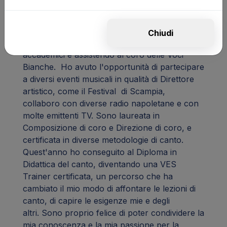
The Rock a Sorrento. Ho anche avuto
l'opportunità di collaborare con il
Conservatorio di Musica di San Pietro a
Chiudi
Majella, insegnando canto pop per i corsi pre-
accademici e assistendo al coro delle Voci
Bianche. Ho avuto l'opportunità di partecipare
a diversi eventi musicali in qualità di Direttore
artistico, come il Festival di Scampia,
collaboro con diverse radio napoletane e con
molte emittenti TV. Sono laureata in
Composizione di coro e Direzione di coro, e
certificata in diverse metodologie di canto.
Quest'anno ho conseguito al Diploma in
Didattica del canto, diventando una VES
Trainer certificata, un percorso che ha
cambiato il mio modo di affontare le lezioni di
canto, di capire le esigenze mie e degli
altri. Sono proprio felice di poter condividere la
mia conoscenza e la mia passione per la