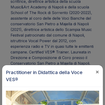
scrittrice, direttrice artistica della scuola
Music&Art Academy di Napoli e della scuola
School of The Rock di Sorrento (2020-2022),
assistente al coro delle delle Voci Bianche del
conservatorio San Pietro a Majella di Napoli
(2021), direttrice artistica dello Scampia Music
Festival patrocinato dal comune di Napoli,
istruttrice Vocal Power dal 2012, con
esperienza radio e TV in quasi tutte le emittenti
campane. Certified VES® Trainer. Laureata in
Direzione e Composizione di Coro presso il
Conservatorio San Pietro a Majella di Napoli.
×
Practitioner in Didattica della Voce
Specialità
VES®
Canto Moderno, Pop & Rock, Jazz & Black
Music, Musical, Songwriting, Coro, Tecnica
Vocale, Stile Musicale, Ear Training,
Interpretazione