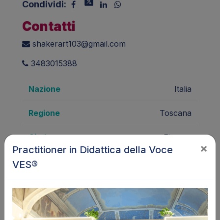
Condividi:
Contatti
shakerart103@gmail.com
3483015388
Nazione
Italia
Regione
Toscana
Città
Firenze
×
Practitioner in Didattica della Voce
Lingua
Italiano
VES®
Cantante pop e jazz e insegnante di tecnica
vocale e stile, si occupa anche di ricerca del
repertorio e di arrangiamenti corali.