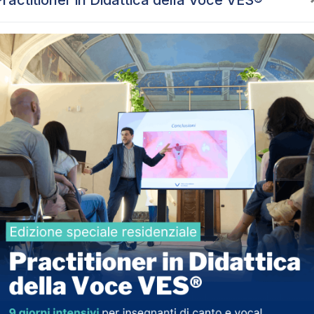
Practitioner in Didattica della Voce VES®
aso
dattiche di tecnica vocale, improvvisazione
e songwriting.
sic, Tecnica Vocale, Stile Musicale, Ear Training,
ieme