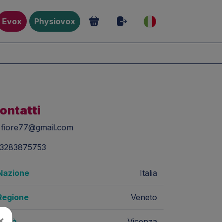
Evox
Physiovox
ontatti
fiore77@gmail.com
3283875753
Nazione
Italia
Regione
Veneto
×
Città
Vicenza