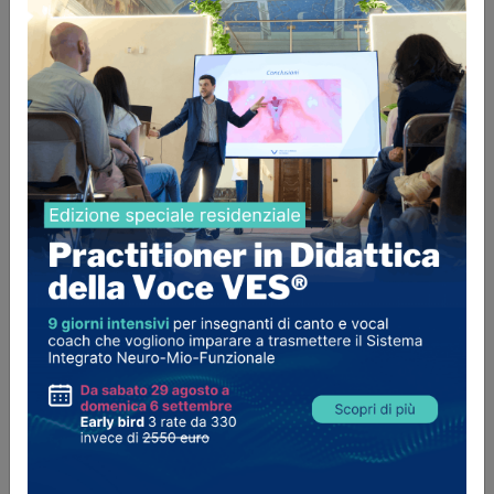
Sedi
VoiceLab Pescara
,- Pescara(6512x - PE),
Italia
Cantante e insegnante di Canto Jazz e Pop,
diplomata in Canto Jazz al Conservatorio
D'Annunzio di Pescara e specializzata in Canto
Jazz al Saint Louis College of Music.
Fondatrice di VoiceLab Pescara.
Manager e arrangiatrice della Divisione Italiana
del trio vocale Satin Dollz.
Specialità
Canto Moderno, Pop & Rock, Jazz & Black