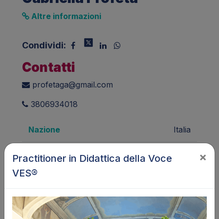
Altre informazioni
Condividi:
Contatti
profetaga@gmail.com
3806934018
Nazione
Italia
Regione
Abruzzo
×
Practitioner in Didattica della Voce
VES®
Città
Pescara
Lingua
Italiano