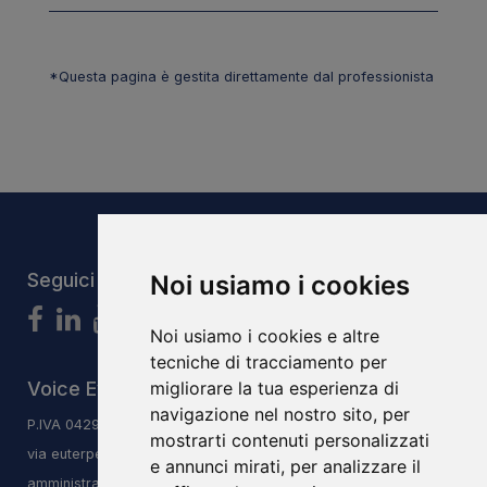
*Questa pagina è gestita direttamente dal professionista
Seguici
Noi usiamo i cookies
Noi usiamo i cookies e altre
tecniche di tracciamento per
Voice Evolution System S.r.l.s
migliorare la tua esperienza di
navigazione nel nostro sito, per
P.IVA 04293240406
mostrarti contenuti personalizzati
via euterpe 3/q, 47923, Rimini, RN
e annunci mirati, per analizzare il
amministrazione@vesitalia.it