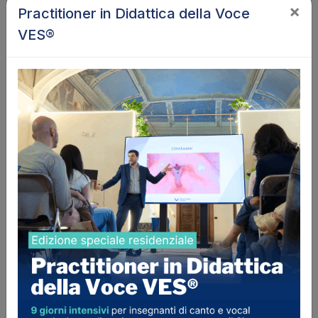
×
Practitioner in Didattica della Voce
Sedi
VES®
Studio Privato - Michael
Massarenti
,Quartiere Colli Aniene
Roma(001xx - RM), Italia
Insegnante
di canto moderno e songwriting,
performer e cantautore.
Si è esibito in molteplici eventi come
frontman
in formazioni Rock’n Roll anni '50, Pop-Rock,
Jazz e Swing.
Si è specializzato in
Musica Sacra
presso
l’Ass. Lirica P. Mascagni con i Maestri E.
Balducci e F. Corridoni, esibendosi in numerosi
concerti come Solista, Corista e direttore di
Coro.