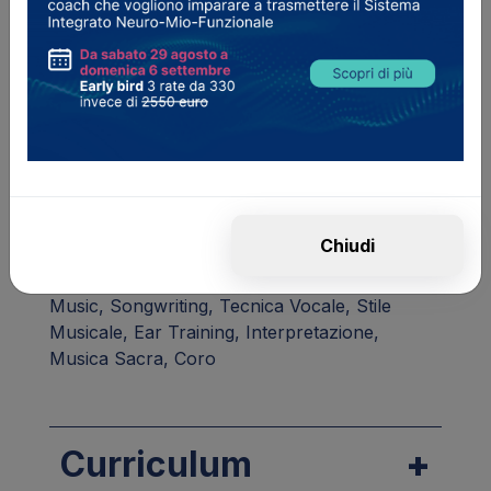
Ha all’attivo un album di inediti con il progetto
Mike Nadir
.
Diplomato in
Popular Music Theory Grade 5
presso il London College of Music.
Suona Pianoforte e Chitarra complementare.
Specialità
Chiudi
Canto Moderno, Pop & Rock, Jazz & Black
Music, Songwriting, Tecnica Vocale, Stile
Musicale, Ear Training, Interpretazione,
Musica Sacra, Coro
Curriculum