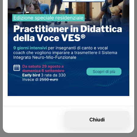
esibisce in una vasta gamma di generi musicali:
Pop, Rock Soul, Reggae, RnB, Jazz, anche
con l’utilizzo di una Loop Station.
Specialità
Canto Moderno, Pop & Rock, Jazz & Black
Music, Tecnica Vocale, Stile Musicale, Ear
Training, Interpretazione
Curriculum
Chiudi
*Questa pagina è gestita direttamente dal professionista