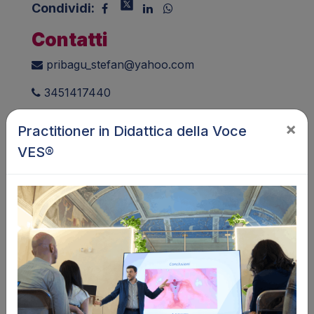
Condividi:
Contatti
pribagu_stefan@yahoo.com
3451417440
×
Nazione
italia
Practitioner in Didattica della Voce
VES®
Regione
Lazio
Città
Marino
Lingua
Italiano, English, Español,
Româna
Cantante, chitarrista e cantautore con
esperienza pluriennale come performer, si