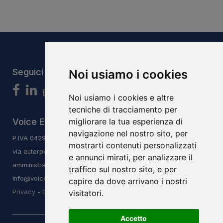
Seguici
Noi usiamo i cookies
Noi usiamo i cookies e altre
tecniche di tracciamento per
Voice Evolution System S.r.l.s
migliorare la tua esperienza di
navigazione nel nostro sito, per
P.IVA 04293240406
mostrarti contenuti personalizzati
via euterpe 3/q, 47923, Rimini, RN
e annunci mirati, per analizzare il
amministrazione@vesitalia.it
traffico sul nostro sito, e per
info@voiceevolutioninstitute.it
capire da dove arrivano i nostri
Privacy
-
Cookie Low
visitatori.
Accetto