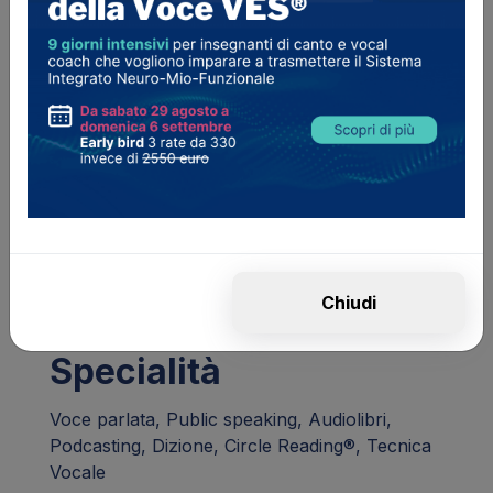
Ho cantato e scritto pezzi dal 2011 al 2017 in
formazioni pop e prog, mi sono esibita nei
locali della provincia di Bergamo, ho inciso con
i Boogie Spiders nella prima versione
dell’album “Thanks a Lot!” il singolo “Mojo
Annah”.
Sono profondamente convinta che fare voce
sia fare anima, e cerco di mettermi al servizio
dell’espressività della persona, aiutandola a
sentirsi a casa nella propria voce per poter
Chiudi
giocare con essa.
Specialità
Voce parlata, Public speaking, Audiolibri,
Podcasting, Dizione, Circle Reading®, Tecnica
Vocale