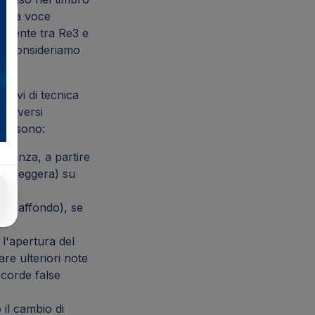
a una voce
almente tra Re3 e
4 (consideriamo
ttivi di tecnica
 diversi
che sono:
sonanza, a partire
a e leggera) su
 in affondo), se
l'apertura del
re ulteriori note
 corde false
il cambio di