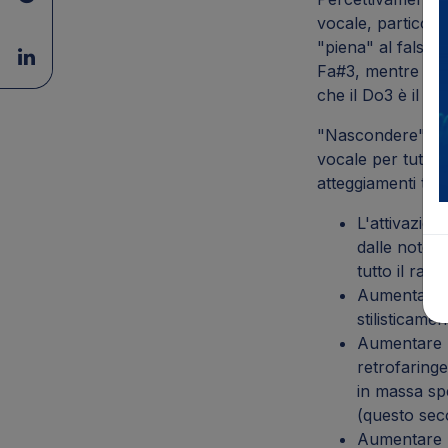
vocale, particol
"piena" al falset
Fa#3, mentre nell
che il Do3 è il Do
"Nascondere" perc
vocale per tutti
atteggiamenti tec
L'attivazion
dalle note g
tutto il rang
Aumentare l
stilisticame
Aumentare l
retrofaringe
in massa spe
(questo sec
Aumentare l