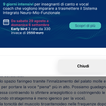
armente evidente nei cantanti con corda spessa. Si passa d
to. Nelle voci maschili, il cambio di risonanza avviene gener
a maggior parte delle voci femminili si situa tra Ab3 e Do#
 centrale sul pianoforte).
ettivamente il cambio di risonanza è uno dei principali obie
 i cantanti. Questo scopo può essere conseguito apprendendo
nici, anche in associazione tra loro, detti
atletismi vocali
, 
e graduale del muscolo cricotiroideo prima del cambio di ri
ravi del range, utilizzando la qualità vocale del Cry (morbid
e.
Chiudi
o spazio laringeo, abbassando la laringe (ma senza andare
nte consentito.
o spazio faringeo tramite l'innalzamento del palato molle e 
 per portare la voce "piena" più in alto. Possiamo guadagna
ssa contraendo lo sfintere ariepiglottico o costringendo le
ondo stratagemma è meno igienico per la voce).
a tonicità del muscolo tiroaritenoideo nelle frequenze dopo 