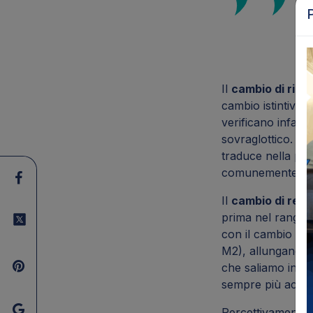
Il
cambio di ris
cambio istintivo n
verificano infatti
sovraglottico. È
traduce nella per
comunemente chia
Il
cambio di regi
prima nel range t
con il cambio di 
M2), allungandosi
che saliamo in f
sempre più acute
Percettivamente,