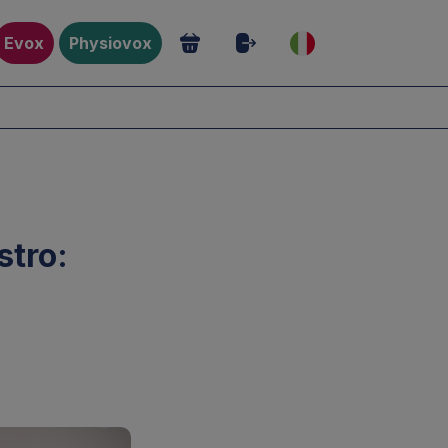
Evox
Physiovox
stro: