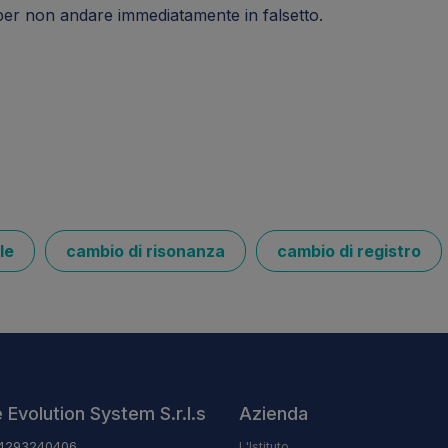
per non andare immediatamente in falsetto.
le
cambio di risonanza
cambio di registro
 Evolution System S.r.l.s
Azienda
04293240406
L'Istituto