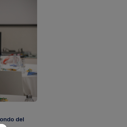
mondo del
me