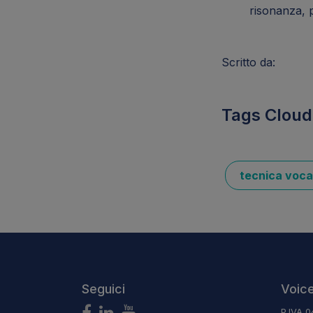
risonanza, 
Scritto da:
Tags Cloud
tecnica voca
Seguici
Voice
P.IVA 