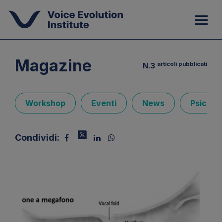
Magazine
articoli pubblicati
N.3
Workshop
Eventi
News
Psicolo
Condividi: