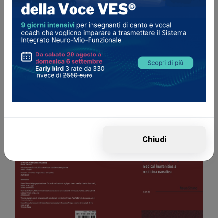
02 Ottobre 2022
Cambio di risonanza e cambio
di registro: facciamo una
distinzione
#Tecnica vocale
#Vocal tract
#Risonanza
#Cambio di registro
Chiudi