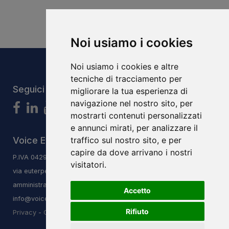
Noi usiamo i cookies
Noi usiamo i cookies e altre
tecniche di tracciamento per
Seguici
migliorare la tua esperienza di
navigazione nel nostro sito, per
mostrarti contenuti personalizzati
e annunci mirati, per analizzare il
Voice Evolution System S.r.l.s
traffico sul nostro sito, e per
capire da dove arrivano i nostri
P.IVA 04293240406
visitatori.
via euterpe 3/q, 47923, Rimini, RN
amministrazione@vesitalia.it
Accetto
info@voiceevolutioninstitute.it
Rifiuto
Privacy
-
Cookie Low