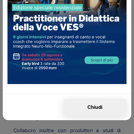
persone nello sviluppo della propria voce in
modo rispettoso, funzionale e creativo. Un
Vocal Trainer non impone un modello: guida,
osserva e costruisce un percorso su misura.
Perché ogni voce ha una storia diversa, una
necessità diversa, e merita la giusta direzione
per esprimersi al meglio.
Intreccio ascolto, corpo e suono per aiutarti a
ritrovare libertà ed espressività: nella parola,
nel canto e – soprattutto – nella tua presenza.
Per me la voce non è solo tecnica: è relazione.
È il dialogo con la tua storia, con ciò che senti
e con chi ti circonda. Per questo il mio
approccio è esperienziale, gentile e radicato
Chiudi
nel qui e ora: partiamo da dove sei, con un
ritmo che per te è davvero sostenibile.
Collaboro inoltre con produttori e studi di