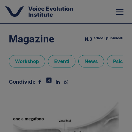
Magazine
articoli pubblicati
N.3
Workshop
Eventi
News
Psicolo
Condividi: