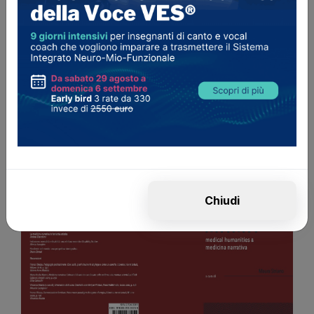
02 Ottobre 2022
Cambio di risonanza e cambio
di registro: facciamo una
distinzione
#Tecnica vocale
#Vocal tract
#Risonanza
#Cambio di registro
Chiudi